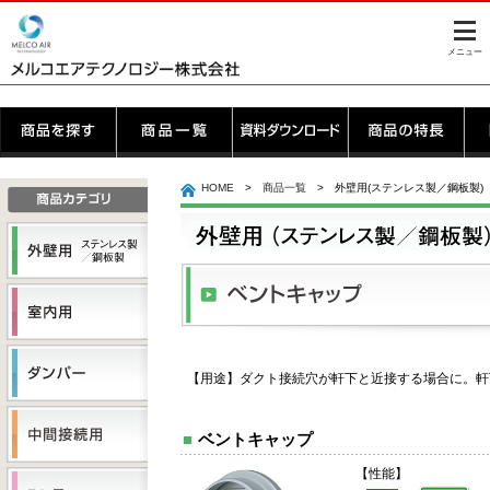
このページの本文へ
メニュー
ここから本文
HOME
>
商品一覧
> 外壁用(ステンレス製／鋼板製)
【用途】ダクト接続穴が軒下と近接する場合に。軒
■
ベントキャップ
【性能】